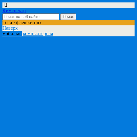
Кимспектр
Теги › флешки пвх
Наверх
мобильн.
компьютерная