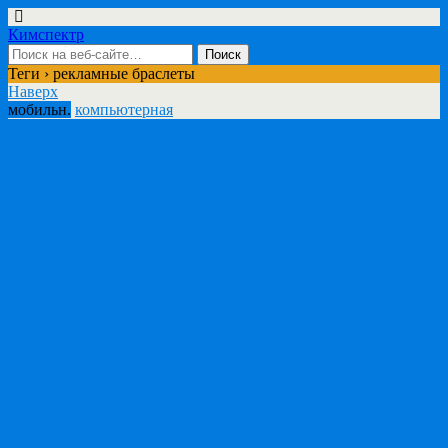
Кимспектр
Теги › рекламные браслеты
Наверх
мобильн.
компьютерная