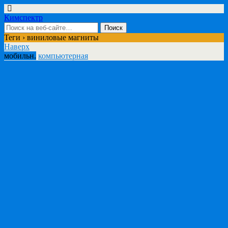
Кимспектр
Теги › виниловые магниты
Наверх
мобильн.
компьютерная